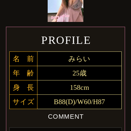
PROFILE
名 前
みらい
年 齢
25歳
身 長
158cm
サイズ
B88(D)/W60/H87
COMMENT